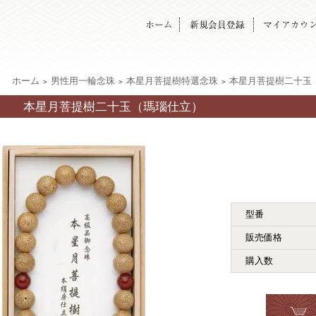
ホーム
男性用一輪念珠
本星月菩提樹特選念珠
本星月菩提樹二十玉
＞
＞
＞
本星月菩提樹二十玉（瑪瑙仕立）
型番
販売価格
購入数