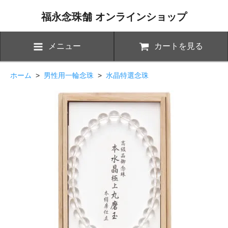
福永念珠舗 オンラインショップ
メニュー
カートを見る
ホーム
>
男性用一輪念珠
>
水晶特選念珠