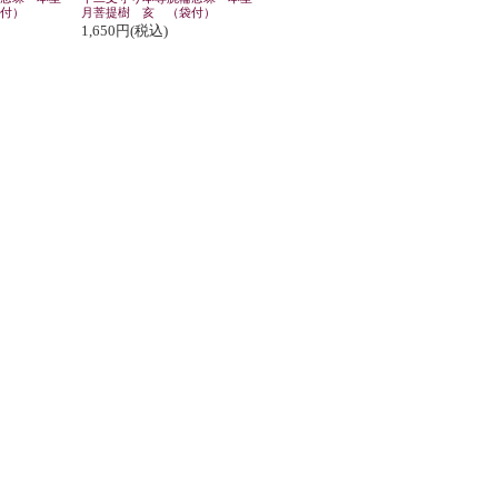
付）
月菩提樹 亥 （袋付）
1,650円(税込)