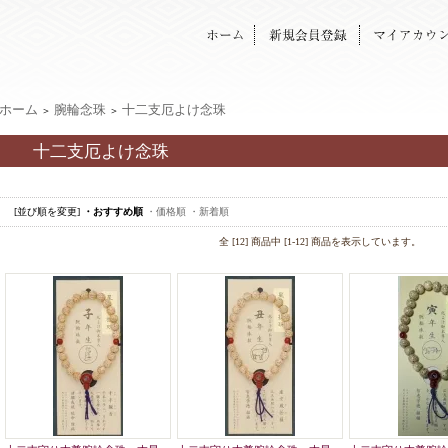
ホーム
腕輪念珠
十二支厄よけ念珠
＞
＞
十二支厄よけ念珠
[並び順を変更]
・おすすめ順
・価格順
・新着順
全 [12] 商品中 [1-12] 商品を表示しています。