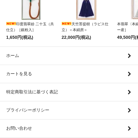
印度翡翠紛 二十玉（共
天竺菩提樹（ラピス仕
本翡翠〈本
仕立）［銀粉入］
立）＜本絹房＞
ー産］
1,650円(税込)
22,000円(税込)
49,500円
ホーム
カートを見る
特定商取引法に基づく表記
プライバシーポリシー
お問い合わせ