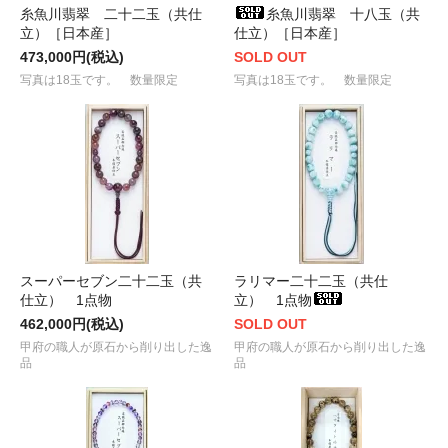
糸魚川翡翠 二十二玉（共仕
糸魚川翡翠 十八玉（共
立）［日本産］
仕立）［日本産］
473,000円(税込)
SOLD OUT
写真は18玉です。 数量限定
写真は18玉です。 数量限定
スーパーセブン二十二玉（共
ラリマー二十二玉（共仕
仕立） 1点物
立） 1点物
462,000円(税込)
SOLD OUT
甲府の職人が原石から削り出した逸
甲府の職人が原石から削り出した逸
品
品