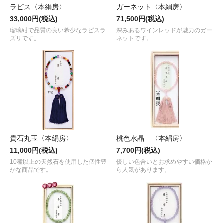
ラピス〈本絹房〉
ガーネット〈本絹房〉
33,000円(税込)
71,500円(税込)
瑠璃紺で品質の良い希少なラピスラ
深みあるワインレッドが魅力のガー
ズリです。
ネットです。
貴石丸玉〈本絹房〉
桃色水晶 〈本絹房〉
11,000円(税込)
7,700円(税込)
10種以上の天然石を使用した個性豊
優しい色合いとお求めやすい価格か
かな商品です。
ら人気があります。