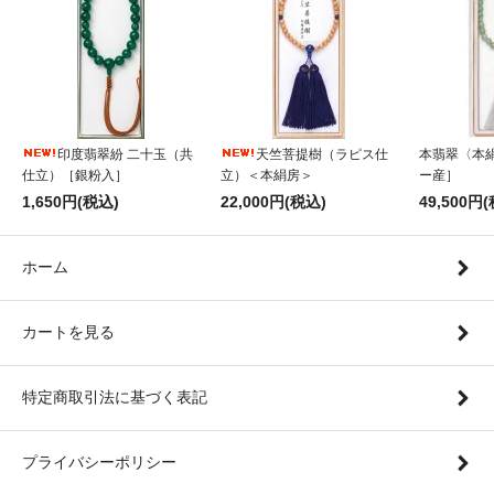
印度翡翠紛 二十玉（共
天竺菩提樹（ラピス仕
本翡翠〈本
仕立）［銀粉入］
立）＜本絹房＞
ー産］
1,650円(税込)
22,000円(税込)
49,500円
ホーム
カートを見る
特定商取引法に基づく表記
プライバシーポリシー