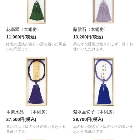
花翡翠〈本絹房〉
藤雲石〈本絹房〉
11,000円(税込)
13,200円(税込)
緑色の濃淡が美しい落ち着いた風合
柔らかな藤色は飽きがこず、長くお
いの商品です。
使いいただけます。
本紫水晶 〈本絹房〉
紫水晶切子〈本絹房〉
27,500円(税込)
29,700円(税込)
紫水晶は上級の女性の装いを思わせ
品の良い輝きが上級の女性の装いを
る商品です。
思わせる商品です。