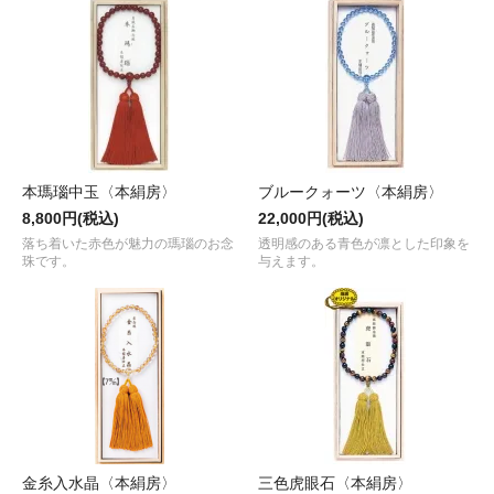
本瑪瑙中玉〈本絹房〉
ブルークォーツ〈本絹房〉
8,800円(税込)
22,000円(税込)
落ち着いた赤色が魅力の瑪瑙のお念
透明感のある青色が凛とした印象を
珠です。
与えます。
金糸入水晶〈本絹房〉
三色虎眼石〈本絹房〉