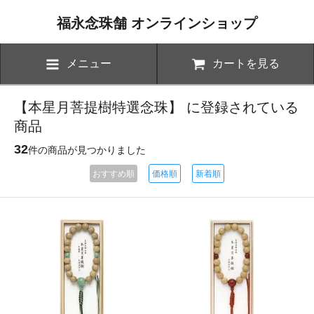
福永念珠舗 オンラインショップ
メニュー
カートを見る
【本星月菩提樹特選念珠】 に登録されている
商品
32
件の商品が見つかりました
おすすめ順
価格順
新着順