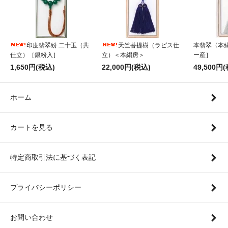
印度翡翠紛 二十玉（共
天竺菩提樹（ラピス仕
本翡翠〈本
仕立）［銀粉入］
立）＜本絹房＞
ー産］
1,650円(税込)
22,000円(税込)
49,500円
ホーム
カートを見る
特定商取引法に基づく表記
プライバシーポリシー
お問い合わせ